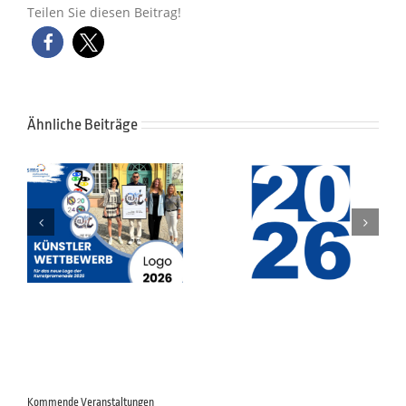
Teilen Sie diesen Beitrag!
Ähnliche Beiträge
E
Le Marché Gourmand –
Termine 2026 im
Französischer Markt in
Überblick
Schwetzingen
n
Kommende Veranstaltungen