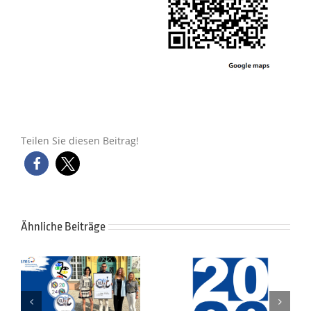
Teilen Sie diesen Beitrag!
Ähnliche Beiträge
E
Le Marché Gourmand –
Termine 2026 im