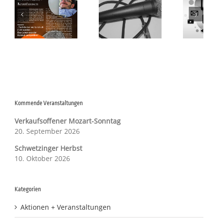
g
Impulsvorträge
Impulsvortrag
a
r
2016
am 19. April 2016
hr
Kommende Veranstaltungen
Verkaufsoffener Mozart-Sonntag
20. September 2026
Schwetzinger Herbst
10. Oktober 2026
Kategorien
Aktionen + Veranstaltungen