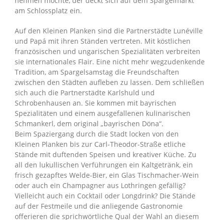
nehmen möchte, der deckt sich auf dem Spargelmarkt
am Schlossplatz ein.
Auf den Kleinen Planken sind die Partnerstädte Lunéville
und Papá mit ihren Ständen vertreten. Mit köstlichen
französischen und ungarischen Spezialitäten verbreiten
sie internationales Flair. Eine nicht mehr wegzudenkende
Tradition, am Spargelsamstag die Freundschaften
zwischen den Städten aufleben zu lassen. Dem schließen
sich auch die Partnerstädte Karlshuld und
Schrobenhausen an. Sie kommen mit bayrischen
Spezialitäten und einem ausgefallenen kulinarischen
Schmankerl, dem original „bayrischen Döna“.
Beim Spaziergang durch die Stadt locken von den
Kleinen Planken bis zur Carl-Theodor-Straße etliche
Stände mit duftenden Speisen und kreativer Küche. Zu
all den lukullischen Verführungen ein Kaltgetränk, ein
frisch gezapftes Welde-Bier, ein Glas Tischmacher-Wein
oder auch ein Champagner aus Lothringen gefällig?
Vielleicht auch ein Cocktail oder Longdrink? Die Stände
auf der Festmeile und die anliegende Gastronomie
offerieren die sprichwörtliche Qual der Wahl an diesem