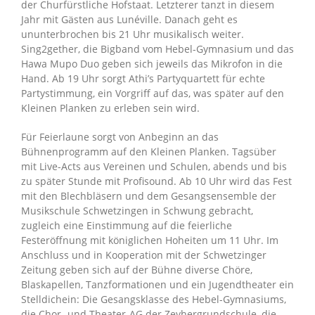
der Churfürstliche Hofstaat. Letzterer tanzt in diesem
Jahr mit Gästen aus Lunéville. Danach geht es
ununterbrochen bis 21 Uhr musikalisch weiter.
Sing2gether, die Bigband vom Hebel-Gymnasium und das
Hawa Mupo Duo geben sich jeweils das Mikrofon in die
Hand. Ab 19 Uhr sorgt Athi’s Partyquartett für echte
Partystimmung, ein Vorgriff auf das, was später auf den
Kleinen Planken zu erleben sein wird.
Für Feierlaune sorgt von Anbeginn an das
Bühnenprogramm auf den Kleinen Planken. Tagsüber
mit Live-Acts aus Vereinen und Schulen, abends und bis
zu später Stunde mit Profisound. Ab 10 Uhr wird das Fest
mit den Blechbläsern und dem Gesangsensemble der
Musikschule Schwetzingen in Schwung gebracht,
zugleich eine Einstimmung auf die feierliche
Festeröffnung mit königlichen Hoheiten um 11 Uhr. Im
Anschluss und in Kooperation mit der Schwetzinger
Zeitung geben sich auf der Bühne diverse Chöre,
Blaskapellen, Tanzformationen und ein Jugendtheater ein
Stelldichein: Die Gesangsklasse des Hebel-Gymnasiums,
die Chor- und Theater-AG der Zeyhergrundschule, die